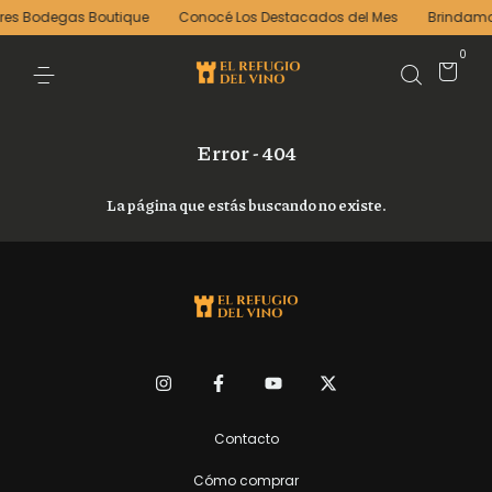
res Bodegas Boutique
Conocé Los Destacados del Mes
Brindamos
0
Error - 404
La página que estás buscando no existe.
Contacto
Cómo comprar