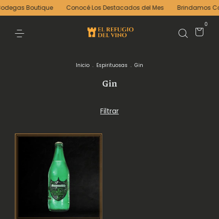
Bodegas Boutique
Conocé Los Destacados del Mes
Brindamos Cata
0
Inicio
.
Espirituosas
.
Gin
Gin
Filtrar