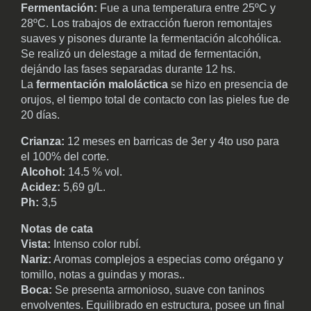
Fermentación:
Fue a una temperatura entre 25ºC y
28ºC. Los trabajos de extracción fueron remontajes
suaves y pisones durante la fermentación alcohólica.
Se realizó un delestage a mitad de fermentación,
dejándo las fases separadas durante 12 hs.
La
fermentación maloláctica
se hizo en presencia de
orujos, el tiempo total de contacto con las pieles fue de
20 días.
Crianza:
12 meses en barricas de 3er y 4to­­ uso para
el 100% del corte.
Alcohol:
14.5 % vol.
Acidez:
5,69 g/L.
Ph:
3,5
Notas de cata
Vista:
Intenso color rubí.
Nariz:
Aromas complejos a especias como orégano y
tomillo, notas a guindas y moras..
Boca:
Se presenta armonioso, suave con taninos
envolventes. Equilibrado en estructura, posee un final