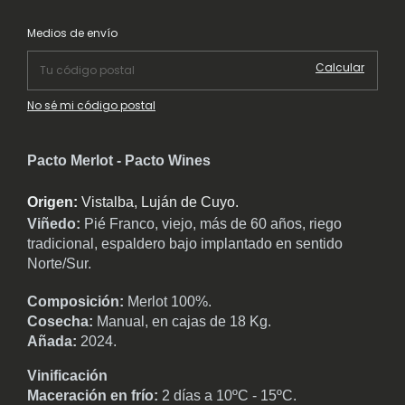
Cambiar CP
Entregas para el CP:
Medios de envío
Calcular
No sé mi código postal
Pacto Merlot - Pacto Wines
Origen:
Vistalba, Luján de Cuyo.
Viñedo:
Pié Franco, viejo, más de 60 años, riego
tradicional, espaldero bajo implantado en sentido
Norte/Sur.
Composición:
Merlot 100%.
Cosecha:
Manual, en cajas de 18 Kg.
Añada:
2024.
Vinificación
Maceración en frío:
2 días a 10ºC - 15ºC.